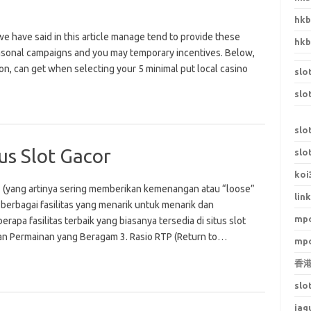
hk
e have said in this article manage tend to provide these
hk
easonal campaigns and you may temporary incentives. Below,
son, can get when selecting your 5 minimal put local casino
slo
slo
s
lo
tus Slot Gacor
slo
koi
r” (yang artinya sering memberikan kemenangan atau “loose”
lin
berbagai fasilitas yang menarik untuk menarik dan
mpo
pa fasilitas terbaik yang biasanya tersedia di situs slot
ihan Permainan yang Beragam 3. Rasio RTP (Return to…
mpo
香
slo
jag