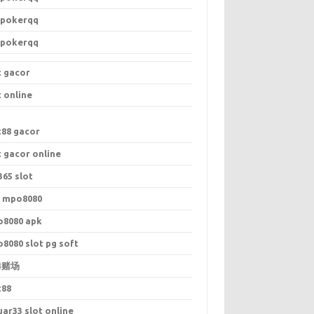
bpokerqq
bpokerqq
t gacor
t online
t88 gacor
t gacor online
365 slot
k mpo8080
8080 apk
8080 slot pg soft
港赌场
t88
uar33 slot online