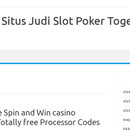
Situs Judi Slot Poker Tog
slo
slo
 Spin and Win casino
slo
otally free Processor Codes
mej
hk