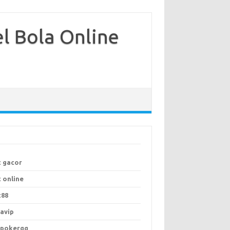
el Bola Online
t gacor
t online
t88
avip
bpokerqq