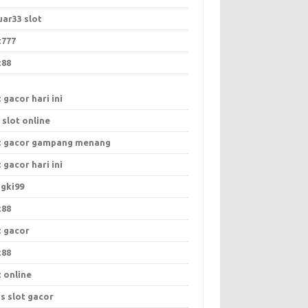
uar33 slot
t777
t88
t gacor hari ini
i slot online
t gacor gampang menang
t gacor hari ini
gki99
t88
t gacor
t88
t online
us slot gacor