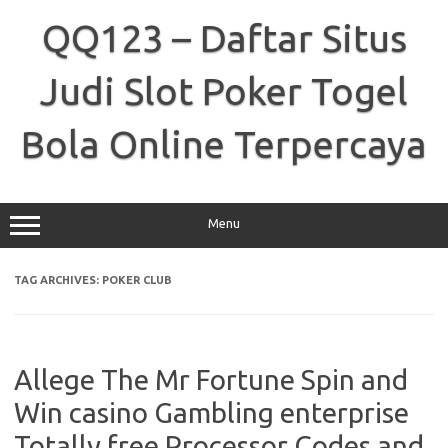
Skip
to
QQ123 – Daftar Situs
content
Judi Slot Poker Togel
Bola Online Terpercaya
Menu
TAG ARCHIVES:
POKER CLUB
Allege The Mr Fortune Spin and
Win casino Gambling enterprise
Totally free Processor Codes and