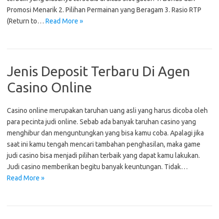
Promosi Menarik 2. Pilihan Permainan yang Beragam 3. Rasio RTP
(Return to…
Read More »
Jenis Deposit Terbaru Di Agen
Casino Online
Casino online merupakan taruhan uang asli yang harus dicoba oleh
para pecinta judi online. Sebab ada banyak taruhan casino yang
menghibur dan menguntungkan yang bisa kamu coba. Apalagi jika
saat ini kamu tengah mencari tambahan penghasilan, maka game
judi casino bisa menjadi pilihan terbaik yang dapat kamu lakukan.
Judi casino memberikan begitu banyak keuntungan. Tidak…
Read More »