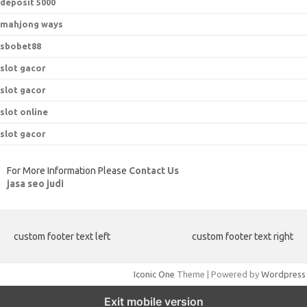
deposit 5000
mahjong ways
sbobet88
slot gacor
slot gacor
slot online
slot gacor
For More Information Please
Contact Us
jasa seo judi
custom footer text left
custom footer text right
Iconic One
Theme | Powered by
Wordpress
Exit mobile version