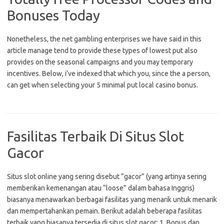
Bonuses Today
Nonetheless, the net gambling enterprises we have said in this
article manage tend to provide these types of lowest put also
provides on the seasonal campaigns and you may temporary
incentives. Below, i’ve indexed that which you, since the a person,
can get when selecting your 5 minimal put local casino bonus.
Fasilitas Terbaik Di Situs Slot
Gacor
Situs slot online yang sering disebut “gacor” (yang artinya sering
memberikan kemenangan atau “loose” dalam bahasa Inggris)
biasanya menawarkan berbagai fasilitas yang menarik untuk menarik
dan mempertahankan pemain. Berikut adalah beberapa fasilitas
terbaik yang biasanya tersedia di situs slot gacor: 1. Bonus dan