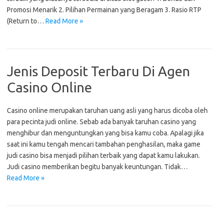
Promosi Menarik 2. Pilihan Permainan yang Beragam 3. Rasio RTP
(Return to…
Read More »
Jenis Deposit Terbaru Di Agen
Casino Online
Casino online merupakan taruhan uang asli yang harus dicoba oleh
para pecinta judi online. Sebab ada banyak taruhan casino yang
menghibur dan menguntungkan yang bisa kamu coba. Apalagi jika
saat ini kamu tengah mencari tambahan penghasilan, maka game
judi casino bisa menjadi pilihan terbaik yang dapat kamu lakukan.
Judi casino memberikan begitu banyak keuntungan. Tidak…
Read More »