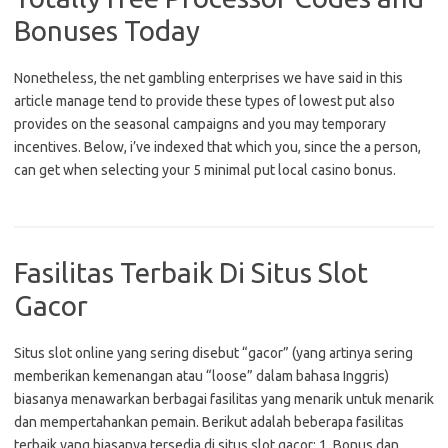
Bonuses Today
Nonetheless, the net gambling enterprises we have said in this
article manage tend to provide these types of lowest put also
provides on the seasonal campaigns and you may temporary
incentives. Below, i’ve indexed that which you, since the a person,
can get when selecting your 5 minimal put local casino bonus.
Fasilitas Terbaik Di Situs Slot
Gacor
Situs slot online yang sering disebut “gacor” (yang artinya sering
memberikan kemenangan atau “loose” dalam bahasa Inggris)
biasanya menawarkan berbagai fasilitas yang menarik untuk menarik
dan mempertahankan pemain. Berikut adalah beberapa fasilitas
terbaik yang biasanya tersedia di situs slot gacor: 1. Bonus dan