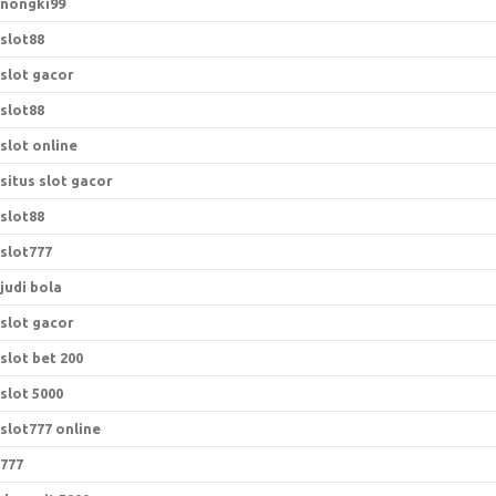
nongki99
slot88
slot gacor
slot88
slot online
situs slot gacor
slot88
slot777
judi bola
slot gacor
slot bet 200
slot 5000
slot777 online
777