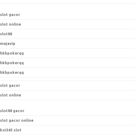
slot gacor
slot online
slot88
mejavip
hkbpokerqq
hkbpokerqq
hkbpokerqq
slot gacor
slot online
s
lot88 gacor
slot gacor online
koi365 slot