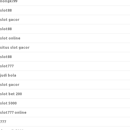
nongki99
slot88
slot gacor
slot88
slot online
situs slot gacor
slot88
slot777
judi bola
slot gacor
slot bet 200
slot 5000
slot777 online
777