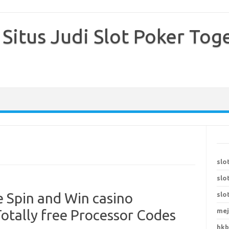
Situs Judi Slot Poker Tog
slo
slo
 Spin and Win casino
slo
otally free Processor Codes
mej
hk