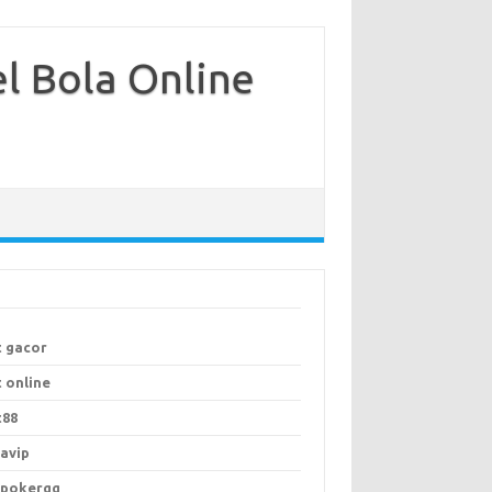
el Bola Online
t gacor
t online
t88
avip
bpokerqq