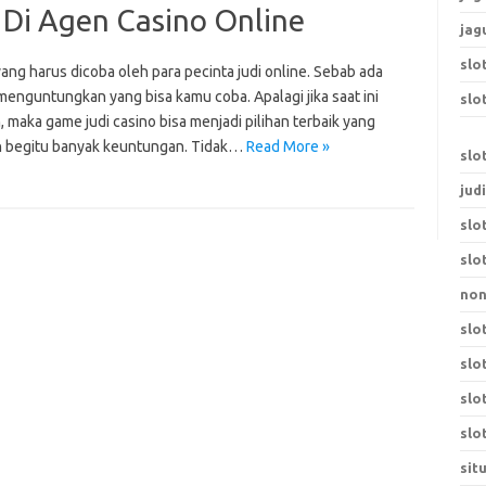
 Di Agen Casino Online
jag
slo
ang harus dicoba oleh para pecinta judi online. Sebab ada
enguntungkan yang bisa kamu coba. Apalagi jika saat ini
slo
maka game judi casino bisa menjadi pilihan terbaik yang
n begitu banyak keuntungan. Tidak…
Read More »
slo
jud
slo
slo
non
slo
slo
slo
slo
sit