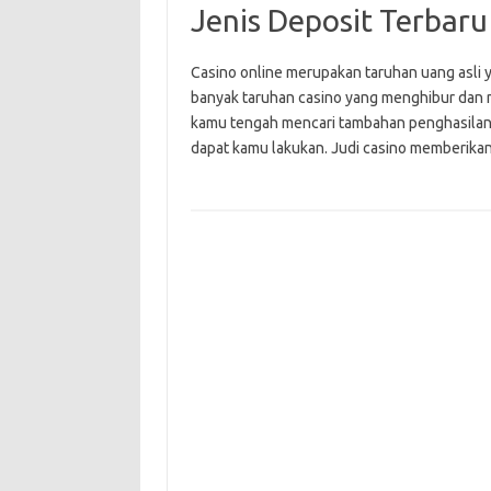
Jenis Deposit Terbaru
Casino online merupakan taruhan uang asli y
banyak taruhan casino yang menghibur dan m
kamu tengah mencari tambahan penghasilan, 
dapat kamu lakukan. Judi casino memberika