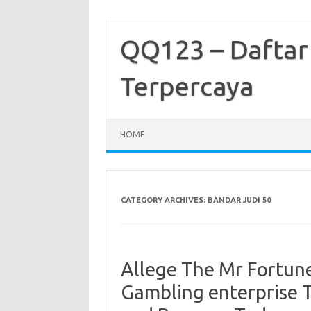
Skip
to
content
QQ123 – Daftar 
Terpercaya
HOME
CATEGORY ARCHIVES:
BANDAR JUDI 50
Allege The Mr Fortune
Gambling enterprise T