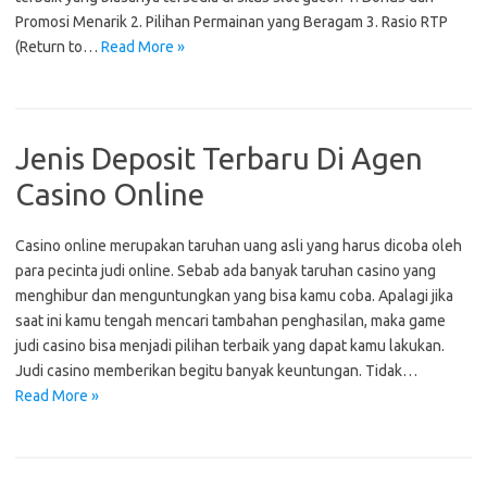
Promosi Menarik 2. Pilihan Permainan yang Beragam 3. Rasio RTP
(Return to…
Read More »
Jenis Deposit Terbaru Di Agen
Casino Online
Casino online merupakan taruhan uang asli yang harus dicoba oleh
para pecinta judi online. Sebab ada banyak taruhan casino yang
menghibur dan menguntungkan yang bisa kamu coba. Apalagi jika
saat ini kamu tengah mencari tambahan penghasilan, maka game
judi casino bisa menjadi pilihan terbaik yang dapat kamu lakukan.
Judi casino memberikan begitu banyak keuntungan. Tidak…
Read More »