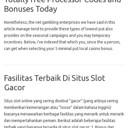
Bonuses Today
Nonetheless, the net gambling enterprises we have said in this
article manage tend to provide these types of lowest put also
provides on the seasonal campaigns and you may temporary
incentives. Below, i’ve indexed that which you, since the a person,
can get when selecting your 5 minimal put local casino bonus.
Fasilitas Terbaik Di Situs Slot
Gacor
Situs slot online yang sering disebut “gacor” (yang artinya sering
memberikan kemenangan atau “loose” dalam bahasa Inggris)
biasanya menawarkan berbagai fasilitas yang menarik untuk menarik
dan mempertahankan pemain. Berikut adalah beberapa fasilitas
terbaik yang biasanya tersedia di situs slot gacor: 1. Bonus dan