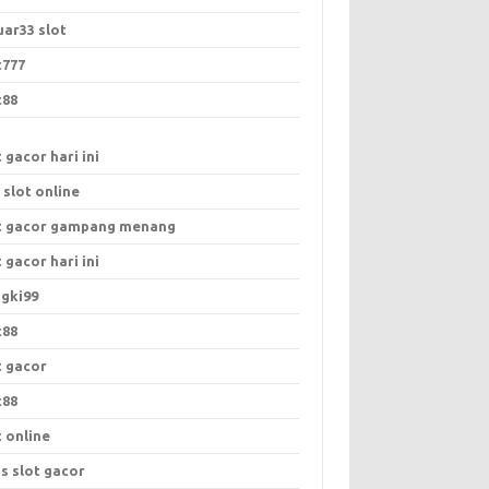
uar33 slot
t777
t88
t gacor hari ini
i slot online
t gacor gampang menang
t gacor hari ini
gki99
t88
t gacor
t88
t online
us slot gacor