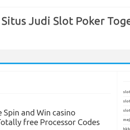
Situs Judi Slot Poker Tog
slo
slo
 Spin and Win casino
slo
otally free Processor Codes
mej
hk