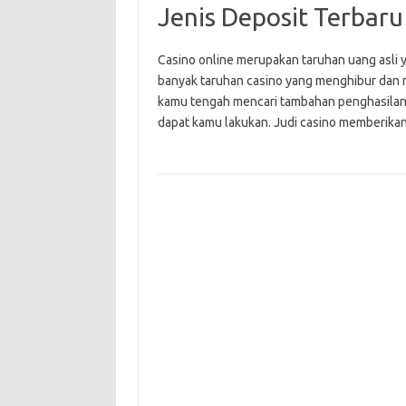
Jenis Deposit Terbaru
Casino online merupakan taruhan uang asli y
banyak taruhan casino yang menghibur dan m
kamu tengah mencari tambahan penghasilan, 
dapat kamu lakukan. Judi casino memberika