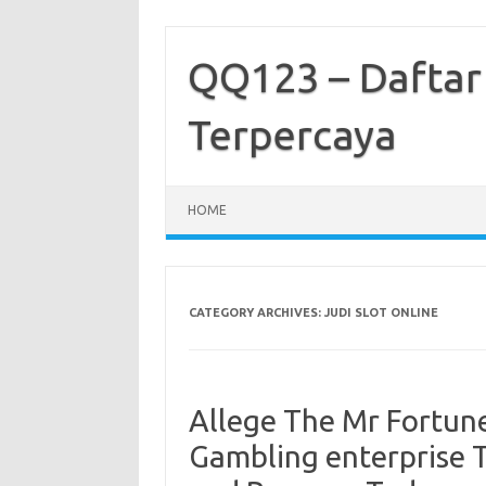
Skip
to
content
QQ123 – Daftar 
Terpercaya
HOME
CATEGORY ARCHIVES:
JUDI SLOT ONLINE
Allege The Mr Fortune
Gambling enterprise T