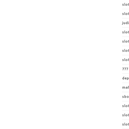
slo
slo
jud
slo
slo
slo
slo
777
dep
mah
sbo
slo
slo
slo