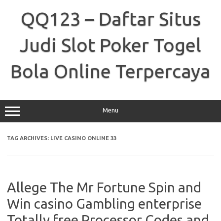
Skip
to
QQ123 – Daftar Situs
content
Judi Slot Poker Togel
Bola Online Terpercaya
Menu
TAG ARCHIVES:
LIVE CASINO ONLINE 33
Allege The Mr Fortune Spin and
Win casino Gambling enterprise
Totally free Processor Codes and