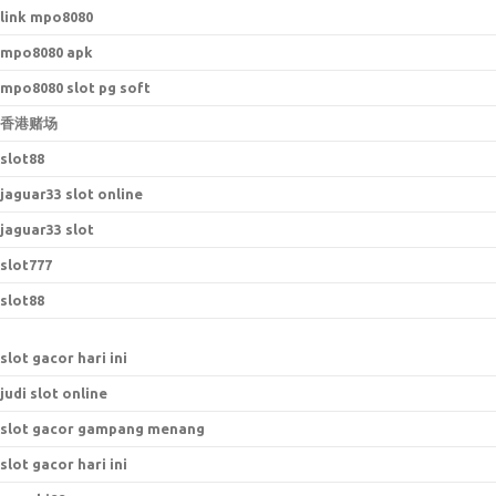
link mpo8080
mpo8080 apk
mpo8080 slot pg soft
香港赌场
slot88
jaguar33 slot online
jaguar33 slot
slot777
slot88
slot gacor hari ini
judi slot online
slot gacor gampang menang
slot gacor hari ini