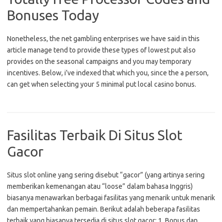
Bonuses Today
Nonetheless, the net gambling enterprises we have said in this
article manage tend to provide these types of lowest put also
provides on the seasonal campaigns and you may temporary
incentives. Below, i’ve indexed that which you, since the a person,
can get when selecting your 5 minimal put local casino bonus.
Fasilitas Terbaik Di Situs Slot
Gacor
Situs slot online yang sering disebut “gacor” (yang artinya sering
memberikan kemenangan atau “loose” dalam bahasa Inggris)
biasanya menawarkan berbagai fasilitas yang menarik untuk menarik
dan mempertahankan pemain. Berikut adalah beberapa fasilitas
terbaik yang biasanya tersedia di situs slot gacor: 1. Bonus dan