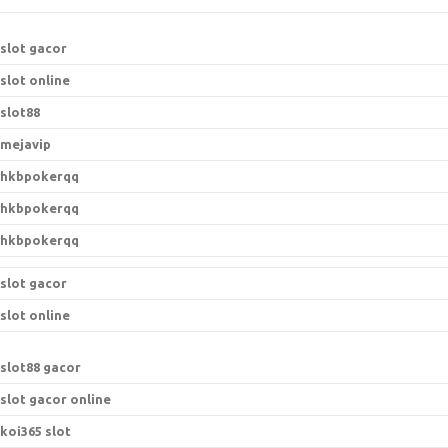
slot gacor
slot online
slot88
mejavip
hkbpokerqq
hkbpokerqq
hkbpokerqq
slot gacor
slot online
s
lot88 gacor
slot gacor online
koi365 slot