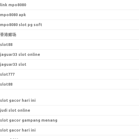
link mpo8080
mpo8080 apk
mpo8080 slot pg soft
香港赌场
slot88
jaguar33 slot online
jaguar33 slot
slot777
slot88
slot gacor hari ini
judi slot online
slot gacor gampang menang
slot gacor hari ini