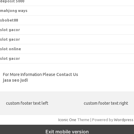
deposit 5000
mahjong ways
sbobet88
slot gacor
slot gacor
slot online
slot gacor
For More Information Please
Contact Us
jasa seo judi
custom footer text left
custom footer text right
Iconic One
Theme | Powered by
Wordpress
Exit mobile version