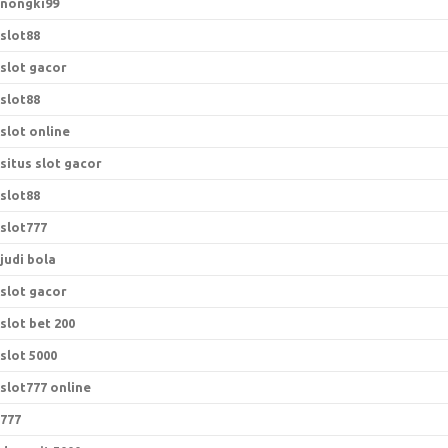
nongki99
slot88
slot gacor
slot88
slot online
situs slot gacor
slot88
slot777
judi bola
slot gacor
slot bet 200
slot 5000
slot777 online
777