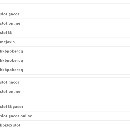
slot gacor
slot online
slot88
mejavip
hkbpokerqq
hkbpokerqq
hkbpokerqq
slot gacor
slot online
s
lot88 gacor
slot gacor online
koi365 slot