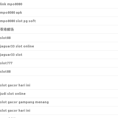
link mpo8080
mpo8080 apk
mpo8080 slot pg soft
香港赌场
slot88
jaguar33 slot online
jaguar33 slot
slot777
slot88
slot gacor hari ini
judi slot online
slot gacor gampang menang
slot gacor hari ini