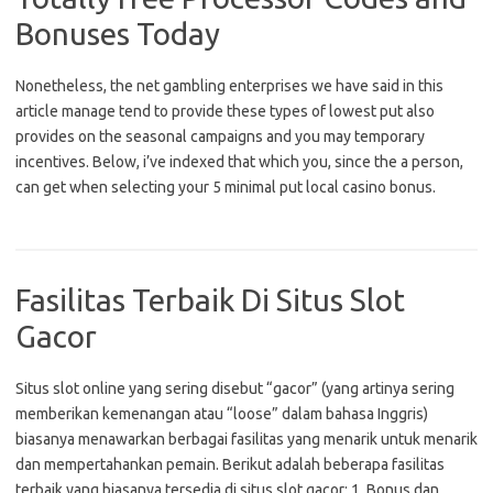
Bonuses Today
Nonetheless, the net gambling enterprises we have said in this
article manage tend to provide these types of lowest put also
provides on the seasonal campaigns and you may temporary
incentives. Below, i’ve indexed that which you, since the a person,
can get when selecting your 5 minimal put local casino bonus.
Fasilitas Terbaik Di Situs Slot
Gacor
Situs slot online yang sering disebut “gacor” (yang artinya sering
memberikan kemenangan atau “loose” dalam bahasa Inggris)
biasanya menawarkan berbagai fasilitas yang menarik untuk menarik
dan mempertahankan pemain. Berikut adalah beberapa fasilitas
terbaik yang biasanya tersedia di situs slot gacor: 1. Bonus dan