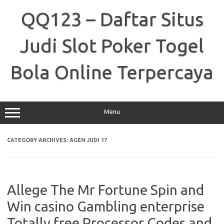
Skip
to
QQ123 – Daftar Situs
content
Judi Slot Poker Togel
Bola Online Terpercaya
Menu
CATEGORY ARCHIVES:
AGEN JUDI 17
Allege The Mr Fortune Spin and
Win casino Gambling enterprise
Totally free Processor Codes and