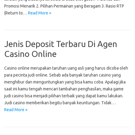
Promosi Menarik 2. Pilihan Permainan yang Beragam 3. Rasio RTP
(Return to…
Read More »
Jenis Deposit Terbaru Di Agen
Casino Online
Casino online merupakan taruhan uang asli yang harus dicoba oleh
para pecinta judi online. Sebab ada banyak taruhan casino yang
menghibur dan menguntungkan yang bisa kamu coba. Apalagi jika
saat ini kamu tengah mencari tambahan penghasilan, maka game
judi casino bisa menjadi pilihan terbaik yang dapat kamu lakukan.
Judi casino memberikan begitu banyak keuntungan. Tidak…
Read More »