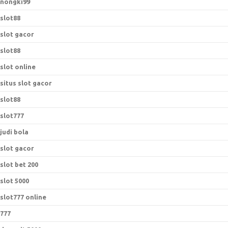
nongki99
slot88
slot gacor
slot88
slot online
situs slot gacor
slot88
slot777
judi bola
slot gacor
slot bet 200
slot 5000
slot777 online
777