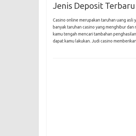
Jenis Deposit Terbaru
Casino online merupakan taruhan uang asli y
banyak taruhan casino yang menghibur dan m
kamu tengah mencari tambahan penghasilan, 
dapat kamu lakukan. Judi casino memberika