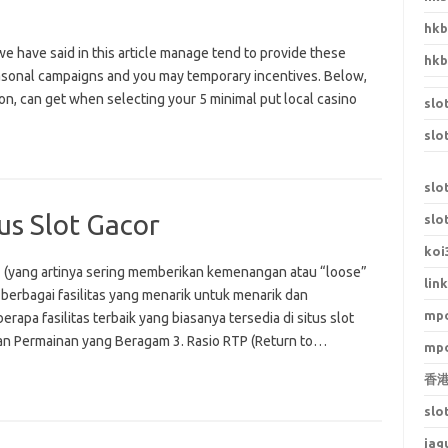
hk
e have said in this article manage tend to provide these
hk
easonal campaigns and you may temporary incentives. Below,
son, can get when selecting your 5 minimal put local casino
slo
slo
s
lo
tus Slot Gacor
slo
koi
r” (yang artinya sering memberikan kemenangan atau “loose”
lin
berbagai fasilitas yang menarik untuk menarik dan
mpo
pa fasilitas terbaik yang biasanya tersedia di situs slot
ihan Permainan yang Beragam 3. Rasio RTP (Return to…
mpo
香
slo
jag