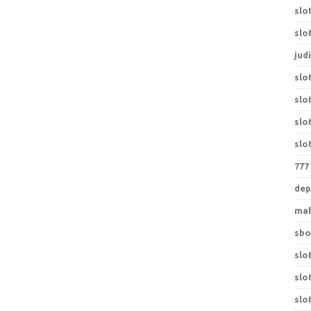
slo
slo
jud
slo
slo
slo
slo
777
dep
mah
sbo
slo
slo
slo