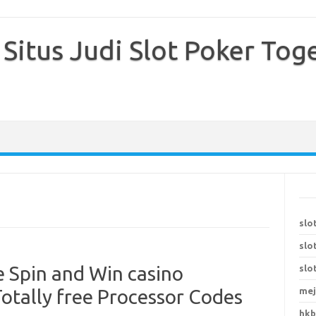
Situs Judi Slot Poker Tog
slo
slo
 Spin and Win casino
slo
otally free Processor Codes
mej
hk