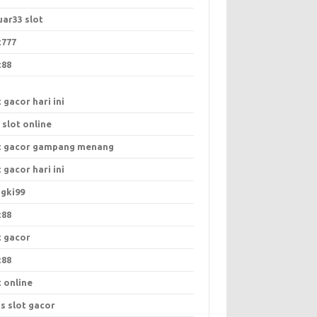
uar33 slot
t777
t88
t gacor hari ini
i slot online
t gacor gampang menang
t gacor hari ini
gki99
t88
t gacor
t88
t online
us slot gacor