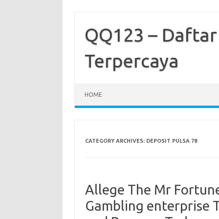
Skip
to
content
QQ123 – Daftar 
Terpercaya
HOME
CATEGORY ARCHIVES:
DEPOSIT PULSA 78
Allege The Mr Fortune
Gambling enterprise T