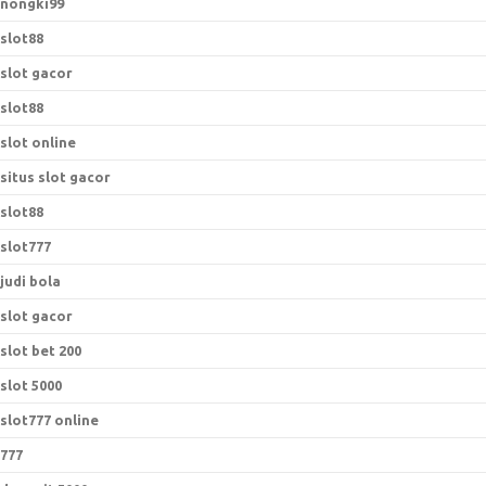
nongki99
slot88
slot gacor
slot88
slot online
situs slot gacor
slot88
slot777
judi bola
slot gacor
slot bet 200
slot 5000
slot777 online
777