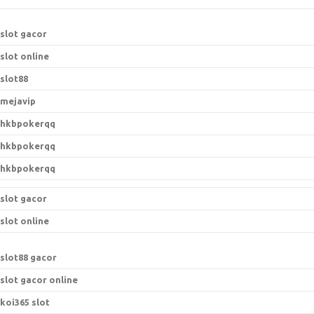
slot gacor
slot online
slot88
mejavip
hkbpokerqq
hkbpokerqq
hkbpokerqq
slot gacor
slot online
s
lot88 gacor
slot gacor online
koi365 slot