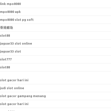
link mpo8080
mpo8080 apk
mpo8080 slot pg soft
香港赌场
slot88
jaguar33 slot online
jaguar33 slot
slot777
slot88
slot gacor hari ini
judi slot online
slot gacor gampang menang
slot gacor hari ini