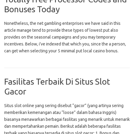
Bonuses Today
Nonetheless, the net gambling enterprises we have said in this
article manage tend to provide these types of lowest put also
provides on the seasonal campaigns and you may temporary
incentives. Below, i’ve indexed that which you, since the a person,
can get when selecting your 5 minimal put local casino bonus.
Fasilitas Terbaik Di Situs Slot
Gacor
Situs slot online yang sering disebut “gacor” (yang artinya sering
memberikan kemenangan atau “loose” dalam bahasa Inggris)
biasanya menawarkan berbagai fasilitas yang menarik untuk menarik
dan mempertahankan pemain. Berikut adalah beberapa fasilitas
terbaik yang biasanya tersedia di situs slot gacor: 1. Bonus dan