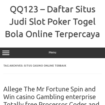
Skip
to
QQ123 – Daftar Situs
content
Judi Slot Poker Togel
Bola Online Terpercaya
Menu
TAG ARCHIVES:
SITUS CASINO ONLINE TERBAIK
Allege The Mr Fortune Spin and
Win casino Gambling enterprise
Totally free Processor Codes and