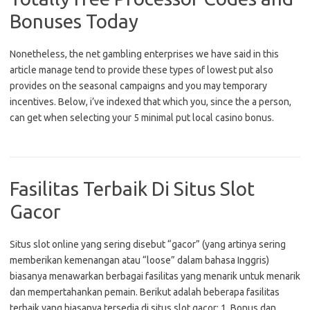
Bonuses Today
Nonetheless, the net gambling enterprises we have said in this
article manage tend to provide these types of lowest put also
provides on the seasonal campaigns and you may temporary
incentives. Below, i’ve indexed that which you, since the a person,
can get when selecting your 5 minimal put local casino bonus.
Fasilitas Terbaik Di Situs Slot
Gacor
Situs slot online yang sering disebut “gacor” (yang artinya sering
memberikan kemenangan atau “loose” dalam bahasa Inggris)
biasanya menawarkan berbagai fasilitas yang menarik untuk menarik
dan mempertahankan pemain. Berikut adalah beberapa fasilitas
terbaik yang biasanya tersedia di situs slot gacor: 1. Bonus dan