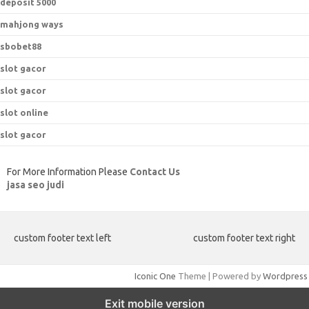
deposit 5000
mahjong ways
sbobet88
slot gacor
slot gacor
slot online
slot gacor
For More Information Please
Contact Us
jasa seo judi
custom footer text left
custom footer text right
Iconic One
Theme | Powered by
Wordpress
Exit mobile version