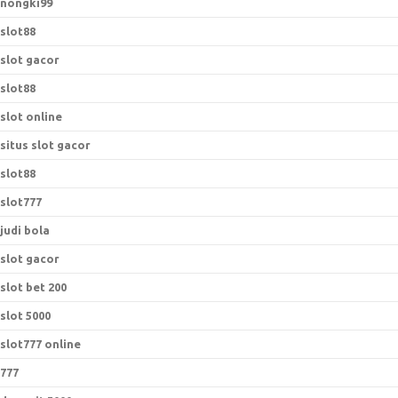
nongki99
slot88
slot gacor
slot88
slot online
situs slot gacor
slot88
slot777
judi bola
slot gacor
slot bet 200
slot 5000
slot777 online
777