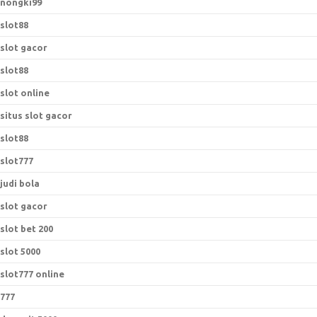
nongki99
slot88
slot gacor
slot88
slot online
situs slot gacor
slot88
slot777
judi bola
slot gacor
slot bet 200
slot 5000
slot777 online
777