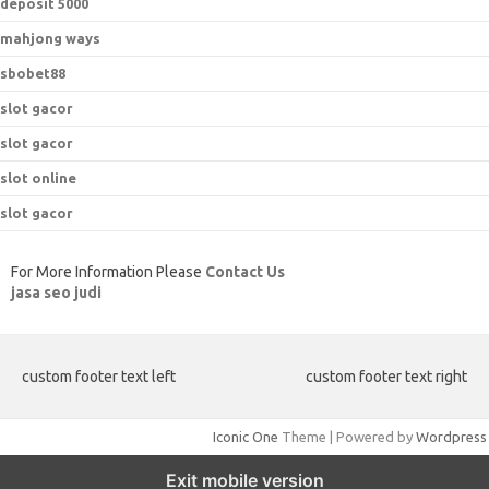
deposit 5000
mahjong ways
sbobet88
slot gacor
slot gacor
slot online
slot gacor
For More Information Please
Contact Us
jasa seo judi
custom footer text left
custom footer text right
Iconic One
Theme | Powered by
Wordpress
Exit mobile version