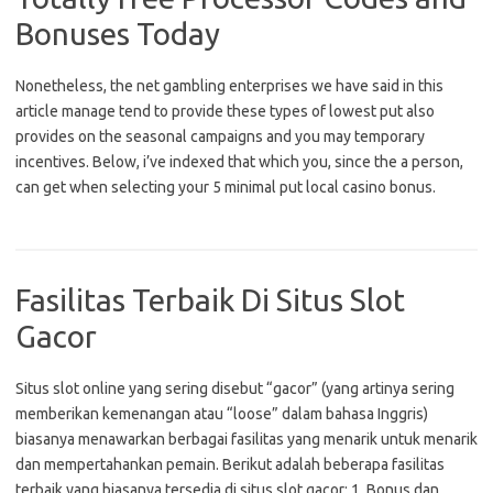
Bonuses Today
Nonetheless, the net gambling enterprises we have said in this
article manage tend to provide these types of lowest put also
provides on the seasonal campaigns and you may temporary
incentives. Below, i’ve indexed that which you, since the a person,
can get when selecting your 5 minimal put local casino bonus.
Fasilitas Terbaik Di Situs Slot
Gacor
Situs slot online yang sering disebut “gacor” (yang artinya sering
memberikan kemenangan atau “loose” dalam bahasa Inggris)
biasanya menawarkan berbagai fasilitas yang menarik untuk menarik
dan mempertahankan pemain. Berikut adalah beberapa fasilitas
terbaik yang biasanya tersedia di situs slot gacor: 1. Bonus dan