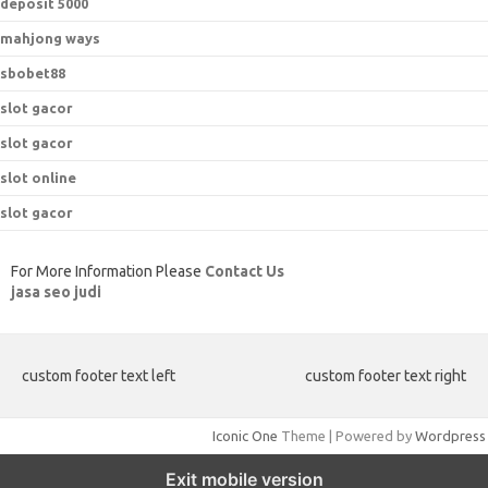
deposit 5000
mahjong ways
sbobet88
slot gacor
slot gacor
slot online
slot gacor
For More Information Please
Contact Us
jasa seo judi
custom footer text left
custom footer text right
Iconic One
Theme | Powered by
Wordpress
Exit mobile version