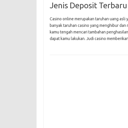
Jenis Deposit Terbaru
Casino online merupakan taruhan uang asli y
banyak taruhan casino yang menghibur dan m
kamu tengah mencari tambahan penghasilan, 
dapat kamu lakukan. Judi casino memberika