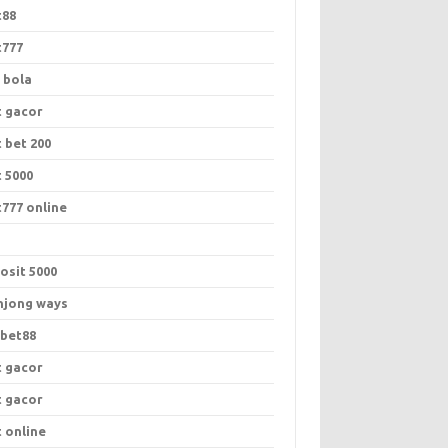
t88
t777
i bola
t gacor
t bet 200
t 5000
t777 online
osit 5000
jong ways
bet88
t gacor
t gacor
t online