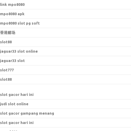
link mpo8080
mpo8080 apk
mpo8080 slot pg soft
香港赌场
slot88
jaguar33 slot online
jaguar33 slot
slot777
slot88
slot gacor hari ini
judi slot online
slot gacor gampang menang
slot gacor hari ini