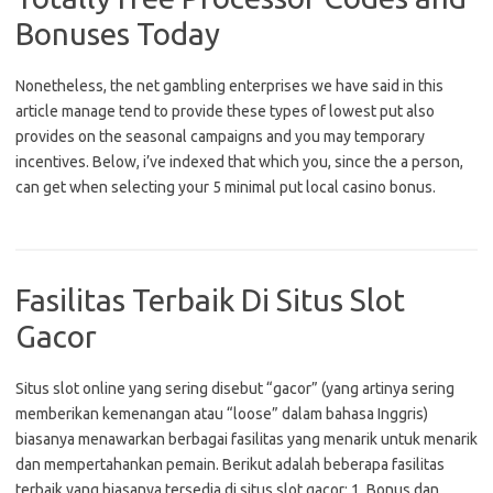
Bonuses Today
Nonetheless, the net gambling enterprises we have said in this
article manage tend to provide these types of lowest put also
provides on the seasonal campaigns and you may temporary
incentives. Below, i’ve indexed that which you, since the a person,
can get when selecting your 5 minimal put local casino bonus.
Fasilitas Terbaik Di Situs Slot
Gacor
Situs slot online yang sering disebut “gacor” (yang artinya sering
memberikan kemenangan atau “loose” dalam bahasa Inggris)
biasanya menawarkan berbagai fasilitas yang menarik untuk menarik
dan mempertahankan pemain. Berikut adalah beberapa fasilitas
terbaik yang biasanya tersedia di situs slot gacor: 1. Bonus dan