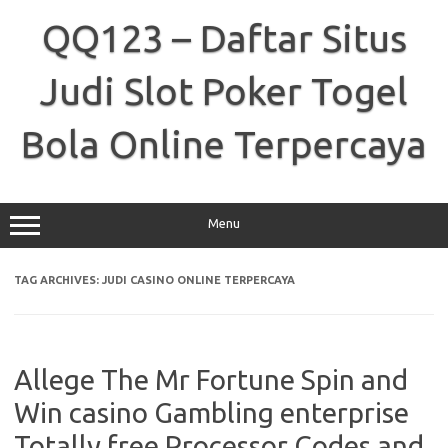
Skip
to
QQ123 – Daftar Situs
content
Judi Slot Poker Togel
Bola Online Terpercaya
Menu
TAG ARCHIVES:
JUDI CASINO ONLINE TERPERCAYA
Allege The Mr Fortune Spin and
Win casino Gambling enterprise
Totally free Processor Codes and