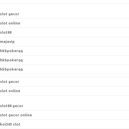
slot gacor
slot online
slot88
mejavip
hkbpokerqq
hkbpokerqq
hkbpokerqq
slot gacor
slot online
s
lot88 gacor
slot gacor online
koi365 slot