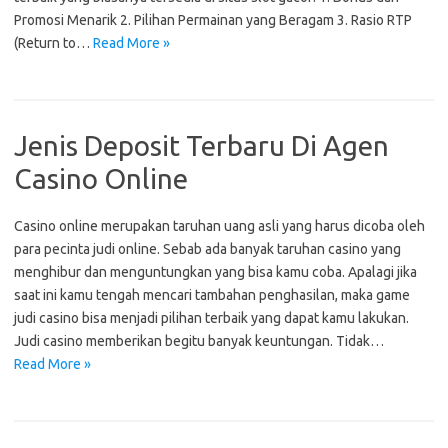
Promosi Menarik 2. Pilihan Permainan yang Beragam 3. Rasio RTP
(Return to…
Read More »
Jenis Deposit Terbaru Di Agen
Casino Online
Casino online merupakan taruhan uang asli yang harus dicoba oleh
para pecinta judi online. Sebab ada banyak taruhan casino yang
menghibur dan menguntungkan yang bisa kamu coba. Apalagi jika
saat ini kamu tengah mencari tambahan penghasilan, maka game
judi casino bisa menjadi pilihan terbaik yang dapat kamu lakukan.
Judi casino memberikan begitu banyak keuntungan. Tidak…
Read More »