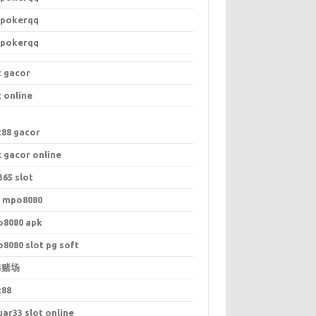
bpokerqq
bpokerqq
t gacor
t online
t88 gacor
t gacor online
365 slot
k mpo8080
8080 apk
8080 slot pg soft
港赌场
t88
uar33 slot online