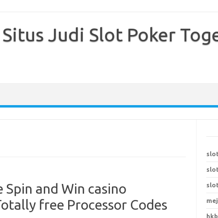
Situs Judi Slot Poker Tog
slo
slo
 Spin and Win casino
slo
otally free Processor Codes
mej
hk