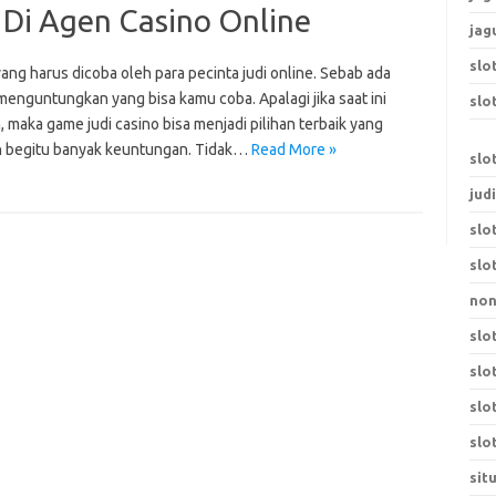
 Di Agen Casino Online
jag
slo
ang harus dicoba oleh para pecinta judi online. Sebab ada
enguntungkan yang bisa kamu coba. Apalagi jika saat ini
slo
maka game judi casino bisa menjadi pilihan terbaik yang
n begitu banyak keuntungan. Tidak…
Read More »
slo
jud
slo
slo
non
slo
slo
slo
slo
sit