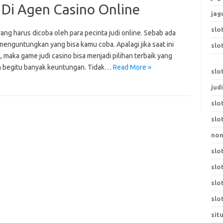
 Di Agen Casino Online
jag
slo
ang harus dicoba oleh para pecinta judi online. Sebab ada
enguntungkan yang bisa kamu coba. Apalagi jika saat ini
slo
maka game judi casino bisa menjadi pilihan terbaik yang
n begitu banyak keuntungan. Tidak…
Read More »
slo
jud
slo
slo
non
slo
slo
slo
slo
sit