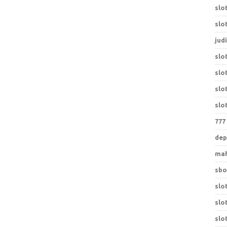
slo
slo
jud
slo
slo
slo
slo
777
dep
mah
sbo
slo
slo
slo