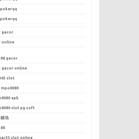
bpokerqq
bpokerqq
t gacor
t online
t88 gacor
t gacor online
365 slot
k mpo8080
8080 apk
8080 slot pg soft
港赌场
t88
uar33 slot online