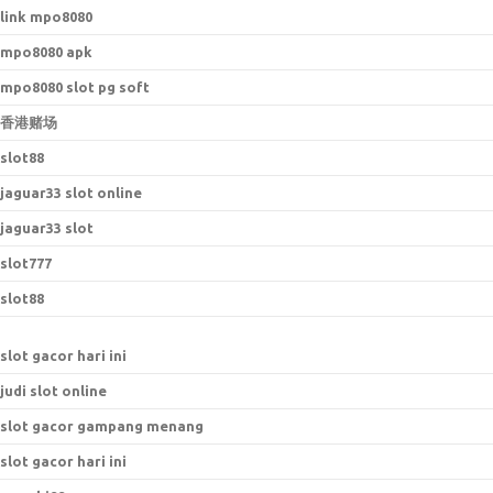
link mpo8080
mpo8080 apk
mpo8080 slot pg soft
香港赌场
slot88
jaguar33 slot online
jaguar33 slot
slot777
slot88
slot gacor hari ini
judi slot online
slot gacor gampang menang
slot gacor hari ini