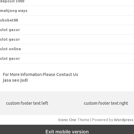
deposit 5000
mahjong ways
sbobet88
slot gacor
slot gacor
slot online
slot gacor
For More Information Please
Contact Us
jasa seo judi
custom footer text left
custom footer text right
Iconic One
Theme | Powered by
Wordpress
Exit mobile version