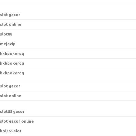
slot gacor
slot online
slot88
mejavip
hkbpokerqq
hkbpokerqq
hkbpokerqq
slot gacor
slot online
s
lot88 gacor
slot gacor online
koi365 slot