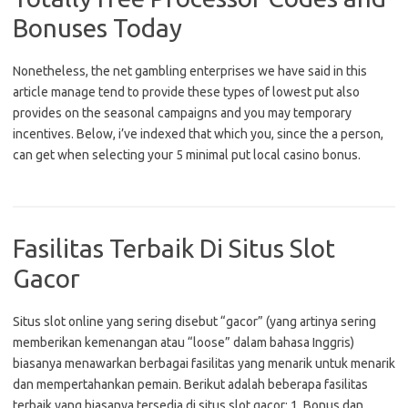
Bonuses Today
Nonetheless, the net gambling enterprises we have said in this
article manage tend to provide these types of lowest put also
provides on the seasonal campaigns and you may temporary
incentives. Below, i’ve indexed that which you, since the a person,
can get when selecting your 5 minimal put local casino bonus.
Fasilitas Terbaik Di Situs Slot
Gacor
Situs slot online yang sering disebut “gacor” (yang artinya sering
memberikan kemenangan atau “loose” dalam bahasa Inggris)
biasanya menawarkan berbagai fasilitas yang menarik untuk menarik
dan mempertahankan pemain. Berikut adalah beberapa fasilitas
terbaik yang biasanya tersedia di situs slot gacor: 1. Bonus dan