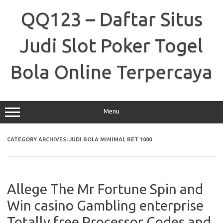
Skip
to
QQ123 – Daftar Situs
content
Judi Slot Poker Togel
Bola Online Terpercaya
Menu
CATEGORY ARCHIVES:
JUDI BOLA MINIMAL BET 1000
Allege The Mr Fortune Spin and
Win casino Gambling enterprise
Totally free Processor Codes and