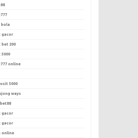
t88
t777
i bola
t gacor
t bet 200
t 5000
t777 online
osit 5000
jong ways
bet88
t gacor
t gacor
t online