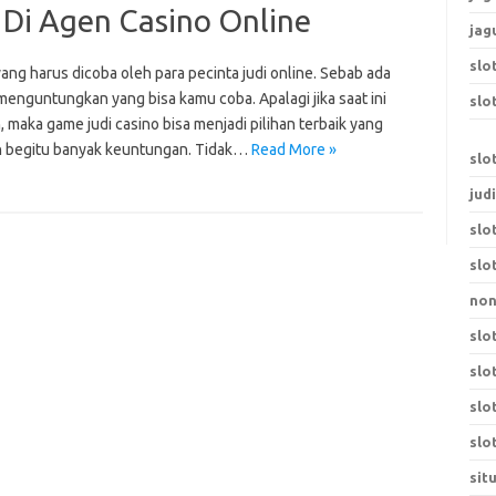
 Di Agen Casino Online
jag
slo
ang harus dicoba oleh para pecinta judi online. Sebab ada
enguntungkan yang bisa kamu coba. Apalagi jika saat ini
slo
maka game judi casino bisa menjadi pilihan terbaik yang
n begitu banyak keuntungan. Tidak…
Read More »
slo
jud
slo
slo
non
slo
slo
slo
slo
sit