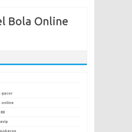
el Bola Online
t gacor
t online
t88
avip
bpokerqq