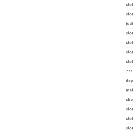
slo
slo
jud
slo
slo
slo
slo
777
dep
mah
sbo
slo
slo
slo