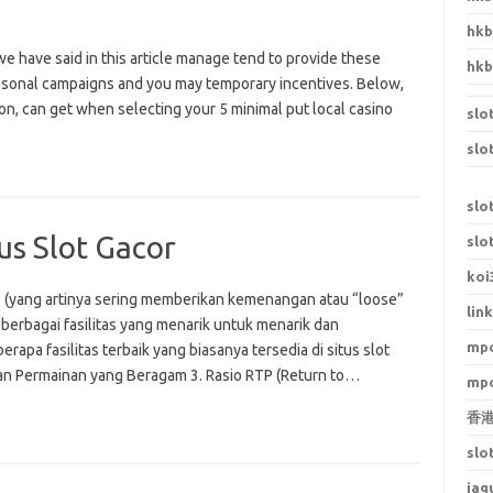
hk
e have said in this article manage tend to provide these
hk
easonal campaigns and you may temporary incentives. Below,
son, can get when selecting your 5 minimal put local casino
slo
slo
s
lo
tus Slot Gacor
slo
koi
r” (yang artinya sering memberikan kemenangan atau “loose”
lin
berbagai fasilitas yang menarik untuk menarik dan
mpo
pa fasilitas terbaik yang biasanya tersedia di situs slot
ihan Permainan yang Beragam 3. Rasio RTP (Return to…
mpo
香
slo
jag