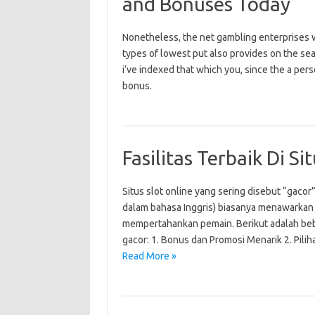
and Bonuses Today
Nonetheless, the net gambling enterprises w
types of lowest put also provides on the s
i’ve indexed that which you, since the a per
bonus.
Fasilitas Terbaik Di Si
Situs slot online yang sering disebut “gaco
dalam bahasa Inggris) biasanya menawarkan 
mempertahankan pemain. Berikut adalah bebera
gacor: 1. Bonus dan Promosi Menarik 2. Pil
Read More »