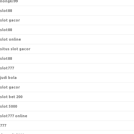
nongki99
slot88
slot gacor
slot88
slot online
situs slot gacor
slot88
slot777
judi bola
slot gacor
slot bet 200
slot 5000
slot777 online
777