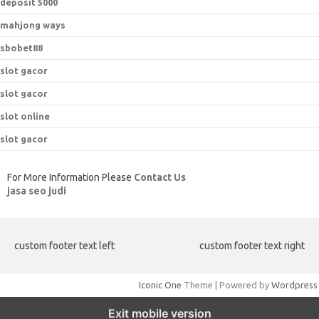
deposit 5000
mahjong ways
sbobet88
slot gacor
slot gacor
slot online
slot gacor
For More Information Please
Contact Us
jasa seo judi
custom footer text left
custom footer text right
Iconic One
Theme | Powered by
Wordpress
Exit mobile version