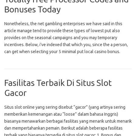
Bonuses Today
Nonetheless, the net gambling enterprises we have said in this
article manage tend to provide these types of lowest put also
provides on the seasonal campaigns and you may temporary
incentives. Below, i’ve indexed that which you, since the a person,
can get when selecting your 5 minimal put local casino bonus.
Fasilitas Terbaik Di Situs Slot
Gacor
Situs slot online yang sering disebut “gacor” (yang artinya sering
memberikan kemenangan atau “loose” dalam bahasa Inggris)
biasanya menawarkan berbagai fasilitas yang menarik untuk menarik
dan mempertahankan pemain. Berikut adalah beberapa fasilitas
terbaik yang biasanya tersedia di situs slot gacor: 1. Bonus dan