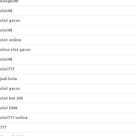
nongki99
slot88
slot gacor
slot88
slot online
situs slot gacor
slot88
slot777
judi bola
slot gacor
slot bet 200
slot 5000
slot777 online
777