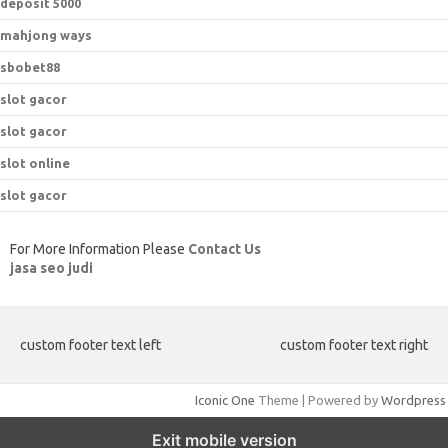
deposit 5000
mahjong ways
sbobet88
slot gacor
slot gacor
slot online
slot gacor
For More Information Please
Contact Us
jasa seo judi
custom footer text left
custom footer text right
Iconic One
Theme | Powered by
Wordpress
Exit mobile version