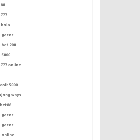
t88
t777
i bola
t gacor
t bet 200
t 5000
t777 online
osit 5000
jong ways
bet88
t gacor
t gacor
t online