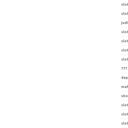
slo
slo
jud
slo
slo
slo
slo
777
dep
mah
sbo
slo
slo
slo