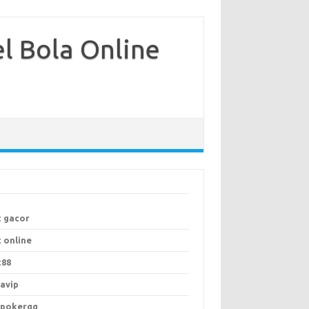
el Bola Online
t gacor
t online
t88
avip
bpokerqq