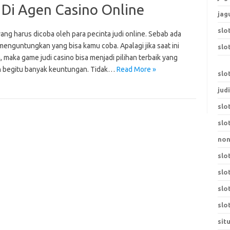
 Di Agen Casino Online
jag
slo
ang harus dicoba oleh para pecinta judi online. Sebab ada
enguntungkan yang bisa kamu coba. Apalagi jika saat ini
slo
maka game judi casino bisa menjadi pilihan terbaik yang
n begitu banyak keuntungan. Tidak…
Read More »
slo
jud
slo
slo
non
slo
slo
slo
slo
sit