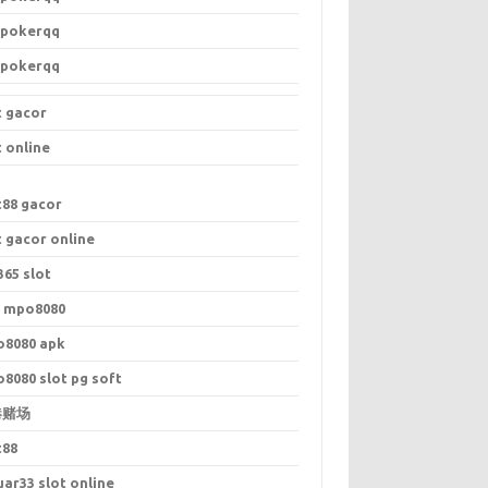
bpokerqq
bpokerqq
t gacor
t online
t88 gacor
t gacor online
365 slot
k mpo8080
8080 apk
8080 slot pg soft
港赌场
t88
uar33 slot online