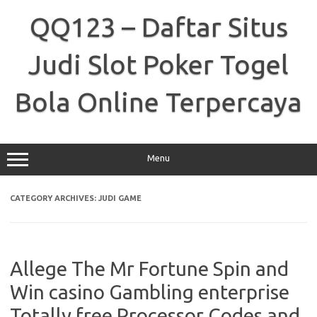
Skip
to
QQ123 – Daftar Situs
content
Judi Slot Poker Togel
Bola Online Terpercaya
Menu
CATEGORY ARCHIVES:
JUDI GAME
Allege The Mr Fortune Spin and
Win casino Gambling enterprise
Totally free Processor Codes and