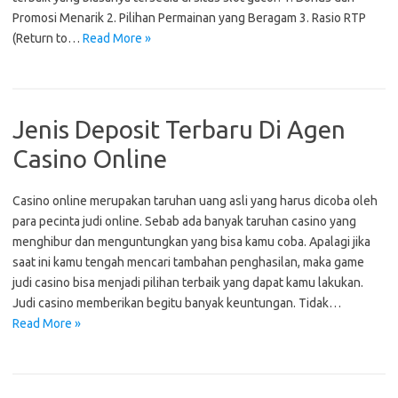
Promosi Menarik 2. Pilihan Permainan yang Beragam 3. Rasio RTP
(Return to…
Read More »
Jenis Deposit Terbaru Di Agen
Casino Online
Casino online merupakan taruhan uang asli yang harus dicoba oleh
para pecinta judi online. Sebab ada banyak taruhan casino yang
menghibur dan menguntungkan yang bisa kamu coba. Apalagi jika
saat ini kamu tengah mencari tambahan penghasilan, maka game
judi casino bisa menjadi pilihan terbaik yang dapat kamu lakukan.
Judi casino memberikan begitu banyak keuntungan. Tidak…
Read More »