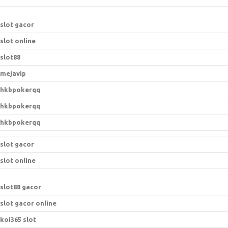
slot gacor
slot online
slot88
mejavip
hkbpokerqq
hkbpokerqq
hkbpokerqq
slot gacor
slot online
s
lot88 gacor
slot gacor online
koi365 slot