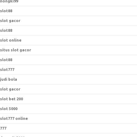
nongki99
slot88
slot gacor
slot88
slot online
situs slot gacor
slot88
slot777
judi bola
slot gacor
slot bet 200
slot 5000
slot777 online
777