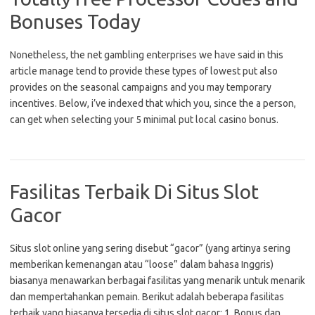
Bonuses Today
Nonetheless, the net gambling enterprises we have said in this
article manage tend to provide these types of lowest put also
provides on the seasonal campaigns and you may temporary
incentives. Below, i’ve indexed that which you, since the a person,
can get when selecting your 5 minimal put local casino bonus.
Fasilitas Terbaik Di Situs Slot
Gacor
Situs slot online yang sering disebut “gacor” (yang artinya sering
memberikan kemenangan atau “loose” dalam bahasa Inggris)
biasanya menawarkan berbagai fasilitas yang menarik untuk menarik
dan mempertahankan pemain. Berikut adalah beberapa fasilitas
terbaik yang biasanya tersedia di situs slot gacor: 1. Bonus dan