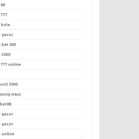
t88
t777
i bola
t gacor
t bet 200
t 5000
t777 online
osit 5000
jong ways
bet88
t gacor
t gacor
t online