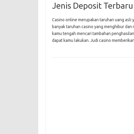
Jenis Deposit Terbaru
Casino online merupakan taruhan uang asli y
banyak taruhan casino yang menghibur dan m
kamu tengah mencari tambahan penghasilan, 
dapat kamu lakukan. Judi casino memberika