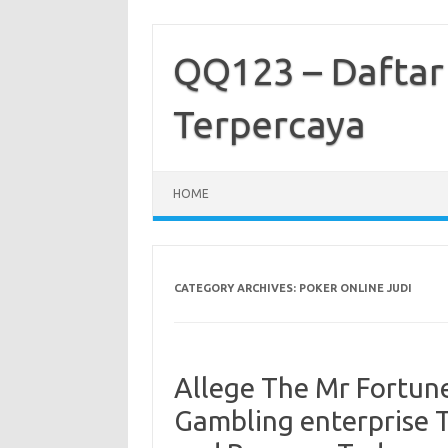
Skip
to
content
QQ123 – Daftar 
Terpercaya
HOME
CATEGORY ARCHIVES:
POKER ONLINE JUDI
Allege The Mr Fortune
Gambling enterprise T