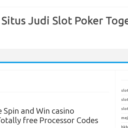
Situs Judi Slot Poker Tog
slo
slo
 Spin and Win casino
slo
otally free Processor Codes
mej
hk