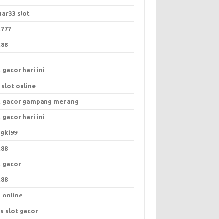
uar33 slot
t777
t88
t gacor hari ini
i slot online
t gacor gampang menang
t gacor hari ini
gki99
t88
t gacor
t88
t online
us slot gacor