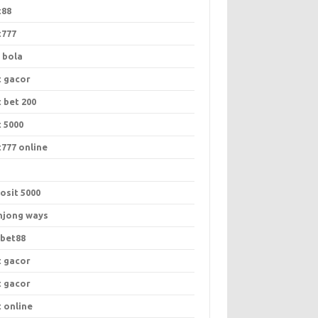
t88
t777
i bola
t gacor
t bet 200
t 5000
t777 online
osit 5000
jong ways
bet88
t gacor
t gacor
t online