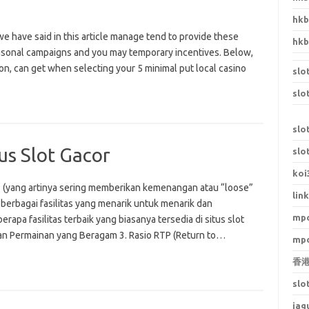
hk
e have said in this article manage tend to provide these
hk
easonal campaigns and you may temporary incentives. Below,
son, can get when selecting your 5 minimal put local casino
slo
slo
s
lo
tus Slot Gacor
slo
koi
r” (yang artinya sering memberikan kemenangan atau “loose”
lin
berbagai fasilitas yang menarik untuk menarik dan
mpo
pa fasilitas terbaik yang biasanya tersedia di situs slot
ihan Permainan yang Beragam 3. Rasio RTP (Return to…
mpo
香
slo
jag