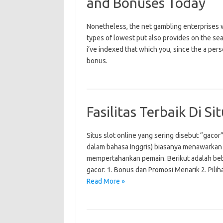
and Bonuses Today
Nonetheless, the net gambling enterprises w
types of lowest put also provides on the s
i’ve indexed that which you, since the a per
bonus.
Fasilitas Terbaik Di Si
Situs slot online yang sering disebut “gaco
dalam bahasa Inggris) biasanya menawarkan 
mempertahankan pemain. Berikut adalah bebera
gacor: 1. Bonus dan Promosi Menarik 2. Pil
Read More »