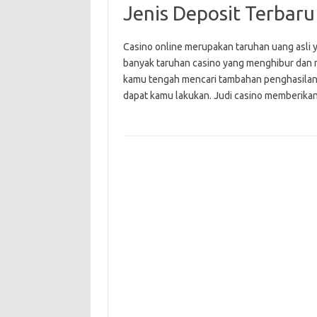
Jenis Deposit Terbaru
Casino online merupakan taruhan uang asli y
banyak taruhan casino yang menghibur dan m
kamu tengah mencari tambahan penghasilan, 
dapat kamu lakukan. Judi casino memberika