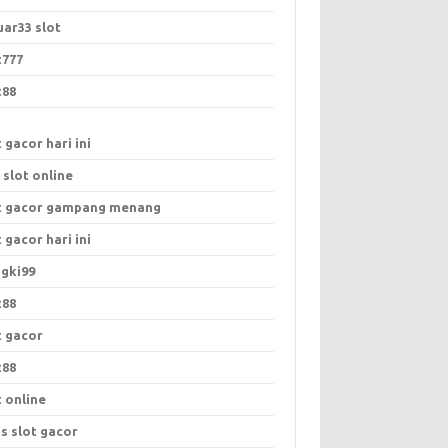
uar33 slot
t777
t88
t gacor hari ini
i slot online
t gacor gampang menang
t gacor hari ini
gki99
t88
t gacor
t88
t online
us slot gacor