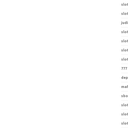
slo
slo
jud
slo
slo
slo
slo
777
dep
mah
sbo
slo
slo
slo