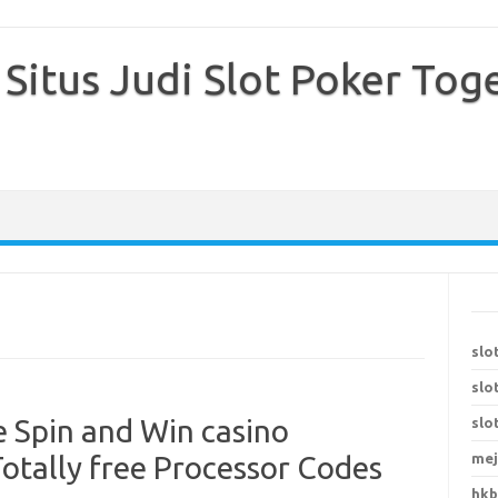
Situs Judi Slot Poker Tog
slo
slo
 Spin and Win casino
slo
otally free Processor Codes
mej
hk