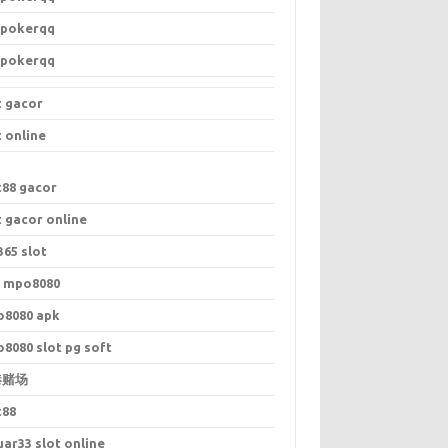
bpokerqq
bpokerqq
t gacor
t online
t88 gacor
t gacor online
365 slot
k mpo8080
8080 apk
8080 slot pg soft
港赌场
t88
uar33 slot online