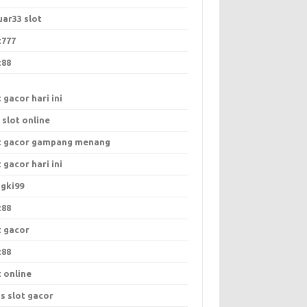
uar33 slot
t777
t88
t gacor hari ini
i slot online
t gacor gampang menang
t gacor hari ini
gki99
t88
t gacor
t88
t online
us slot gacor