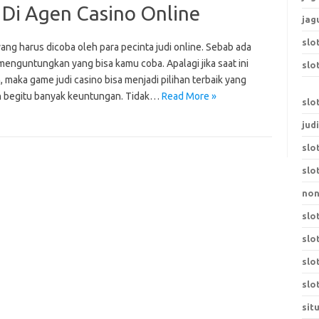
 Di Agen Casino Online
jag
slo
ang harus dicoba oleh para pecinta judi online. Sebab ada
enguntungkan yang bisa kamu coba. Apalagi jika saat ini
slo
maka game judi casino bisa menjadi pilihan terbaik yang
n begitu banyak keuntungan. Tidak…
Read More »
slo
jud
slo
slo
non
slo
slo
slo
slo
sit