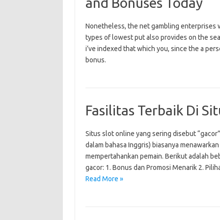
and Bonuses Today
Nonetheless, the net gambling enterprises w
types of lowest put also provides on the s
i’ve indexed that which you, since the a per
bonus.
Fasilitas Terbaik Di Si
Situs slot online yang sering disebut “gaco
dalam bahasa Inggris) biasanya menawarkan 
mempertahankan pemain. Berikut adalah bebera
gacor: 1. Bonus dan Promosi Menarik 2. Pil
Read More »