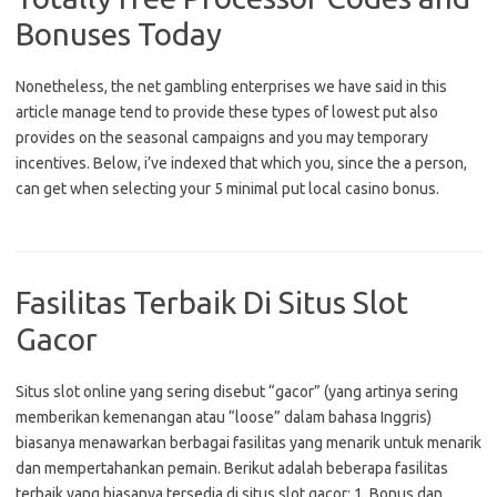
Bonuses Today
Nonetheless, the net gambling enterprises we have said in this
article manage tend to provide these types of lowest put also
provides on the seasonal campaigns and you may temporary
incentives. Below, i’ve indexed that which you, since the a person,
can get when selecting your 5 minimal put local casino bonus.
Fasilitas Terbaik Di Situs Slot
Gacor
Situs slot online yang sering disebut “gacor” (yang artinya sering
memberikan kemenangan atau “loose” dalam bahasa Inggris)
biasanya menawarkan berbagai fasilitas yang menarik untuk menarik
dan mempertahankan pemain. Berikut adalah beberapa fasilitas
terbaik yang biasanya tersedia di situs slot gacor: 1. Bonus dan