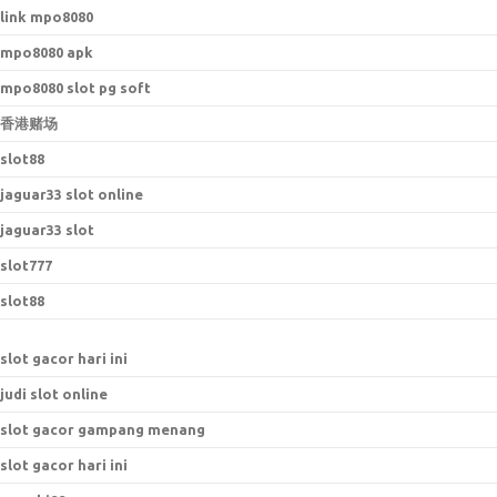
link mpo8080
mpo8080 apk
mpo8080 slot pg soft
香港赌场
slot88
jaguar33 slot online
jaguar33 slot
slot777
slot88
slot gacor hari ini
judi slot online
slot gacor gampang menang
slot gacor hari ini