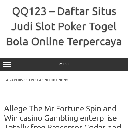
Skip
to
QQ123 – Daftar Situs
content
Judi Slot Poker Togel
Bola Online Terpercaya
Menu
TAG ARCHIVES:
LIVE CASINO ONLINE 99
Allege The Mr Fortune Spin and
Win casino Gambling enterprise
Totally free Processor Codes and