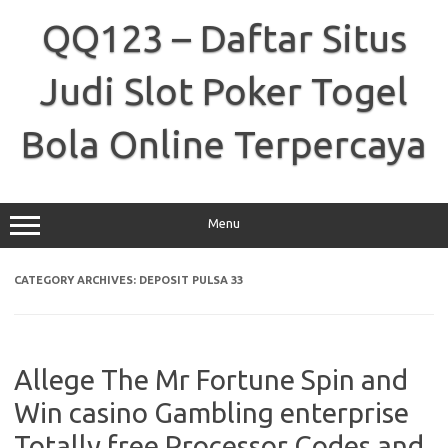
Skip
to
QQ123 – Daftar Situs
content
Judi Slot Poker Togel
Bola Online Terpercaya
Menu
CATEGORY ARCHIVES:
DEPOSIT PULSA 33
Allege The Mr Fortune Spin and
Win casino Gambling enterprise
Totally free Processor Codes and