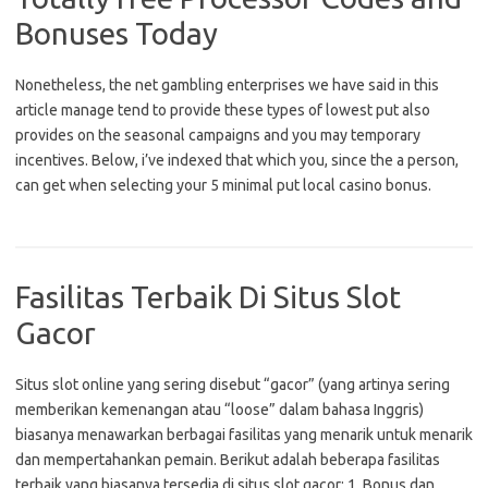
Bonuses Today
Nonetheless, the net gambling enterprises we have said in this
article manage tend to provide these types of lowest put also
provides on the seasonal campaigns and you may temporary
incentives. Below, i’ve indexed that which you, since the a person,
can get when selecting your 5 minimal put local casino bonus.
Fasilitas Terbaik Di Situs Slot
Gacor
Situs slot online yang sering disebut “gacor” (yang artinya sering
memberikan kemenangan atau “loose” dalam bahasa Inggris)
biasanya menawarkan berbagai fasilitas yang menarik untuk menarik
dan mempertahankan pemain. Berikut adalah beberapa fasilitas
terbaik yang biasanya tersedia di situs slot gacor: 1. Bonus dan