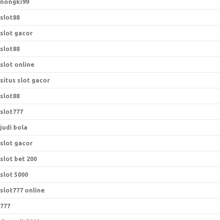
nongki99
slot88
slot gacor
slot88
slot online
situs slot gacor
slot88
slot777
judi bola
slot gacor
slot bet 200
slot 5000
slot777 online
777