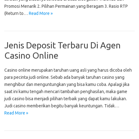
Promosi Menarik 2. Pilihan Permainan yang Beragam 3. Rasio RTP
(Return to…
Read More »
Jenis Deposit Terbaru Di Agen
Casino Online
Casino online merupakan taruhan uang asli yang harus dicoba oleh
para pecinta judi online. Sebab ada banyak taruhan casino yang
menghibur dan menguntungkan yang bisa kamu coba. Apalagi jika
saat ini kamu tengah mencari tambahan penghasilan, maka game
judi casino bisa menjadi pilihan terbaik yang dapat kamu lakukan.
Judi casino memberikan begitu banyak keuntungan. Tidak…
Read More »