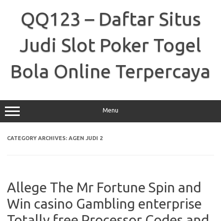
Skip
to
QQ123 – Daftar Situs
content
Judi Slot Poker Togel
Bola Online Terpercaya
Menu
CATEGORY ARCHIVES:
AGEN JUDI 2
Allege The Mr Fortune Spin and
Win casino Gambling enterprise
Totally free Processor Codes and