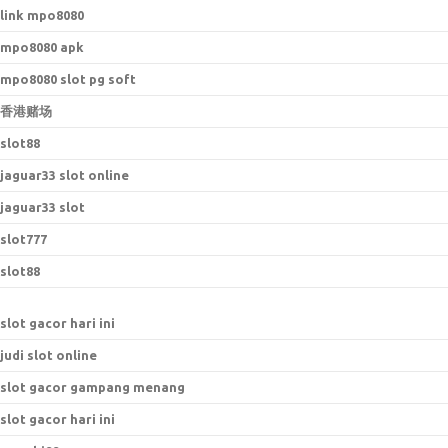
link mpo8080
mpo8080 apk
mpo8080 slot pg soft
香港赌场
slot88
jaguar33 slot online
jaguar33 slot
slot777
slot88
slot gacor hari ini
judi slot online
slot gacor gampang menang
slot gacor hari ini