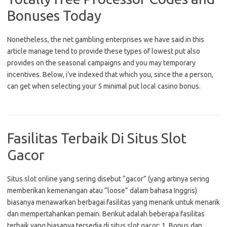
Bonuses Today
Nonetheless, the net gambling enterprises we have said in this
article manage tend to provide these types of lowest put also
provides on the seasonal campaigns and you may temporary
incentives. Below, i’ve indexed that which you, since the a person,
can get when selecting your 5 minimal put local casino bonus.
Fasilitas Terbaik Di Situs Slot
Gacor
Situs slot online yang sering disebut “gacor” (yang artinya sering
memberikan kemenangan atau “loose” dalam bahasa Inggris)
biasanya menawarkan berbagai fasilitas yang menarik untuk menarik
dan mempertahankan pemain. Berikut adalah beberapa fasilitas
terbaik yang biasanya tersedia di situs slot gacor: 1. Bonus dan