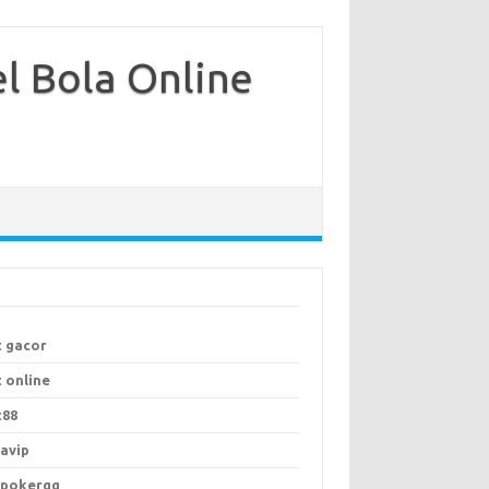
el Bola Online
t gacor
t online
t88
avip
bpokerqq