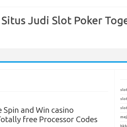
Situs Judi Slot Poker Tog
slo
slo
 Spin and Win casino
slo
otally free Processor Codes
mej
hk