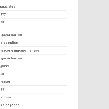
uar33 slot
t777
t88
t gacor hari ini
i slot online
t gacor gampang menang
t gacor hari ini
gki99
t88
t gacor
t88
t online
us slot gacor