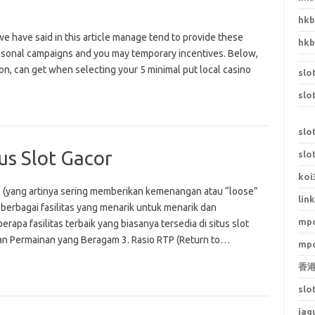
hk
e have said in this article manage tend to provide these
hk
easonal campaigns and you may temporary incentives. Below,
son, can get when selecting your 5 minimal put local casino
slo
slo
s
lo
tus Slot Gacor
slo
koi
r” (yang artinya sering memberikan kemenangan atau “loose”
lin
berbagai fasilitas yang menarik untuk menarik dan
mpo
pa fasilitas terbaik yang biasanya tersedia di situs slot
ihan Permainan yang Beragam 3. Rasio RTP (Return to…
mpo
香
slo
jag