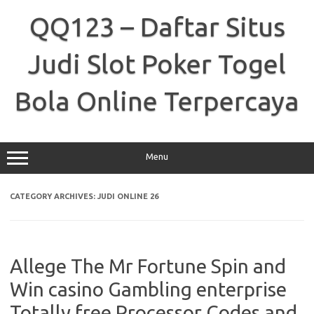
Skip
to
QQ123 – Daftar Situs
content
Judi Slot Poker Togel
Bola Online Terpercaya
Menu
CATEGORY ARCHIVES:
JUDI ONLINE 26
Allege The Mr Fortune Spin and
Win casino Gambling enterprise
Totally free Processor Codes and