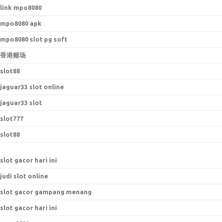
link mpo8080
mpo8080 apk
mpo8080 slot pg soft
香港赌场
slot88
jaguar33 slot online
jaguar33 slot
slot777
slot88
slot gacor hari ini
judi slot online
slot gacor gampang menang
slot gacor hari ini