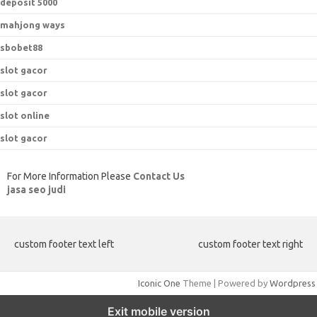
deposit 5000
mahjong ways
sbobet88
slot gacor
slot gacor
slot online
slot gacor
For More Information Please
Contact Us
jasa seo judi
custom footer text left
custom footer text right
Iconic One
Theme | Powered by
Wordpress
Exit mobile version