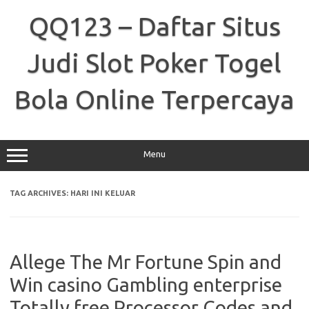
Skip
to
QQ123 – Daftar Situs
content
Judi Slot Poker Togel
Bola Online Terpercaya
Menu
TAG ARCHIVES:
HARI INI KELUAR
Allege The Mr Fortune Spin and
Win casino Gambling enterprise
Totally free Processor Codes and