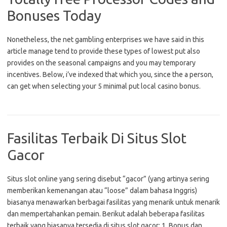
Bonuses Today
Nonetheless, the net gambling enterprises we have said in this
article manage tend to provide these types of lowest put also
provides on the seasonal campaigns and you may temporary
incentives. Below, i’ve indexed that which you, since the a person,
can get when selecting your 5 minimal put local casino bonus.
Fasilitas Terbaik Di Situs Slot
Gacor
Situs slot online yang sering disebut “gacor” (yang artinya sering
memberikan kemenangan atau “loose” dalam bahasa Inggris)
biasanya menawarkan berbagai fasilitas yang menarik untuk menarik
dan mempertahankan pemain. Berikut adalah beberapa fasilitas
terbaik yang biasanya tersedia di situs slot gacor: 1. Bonus dan