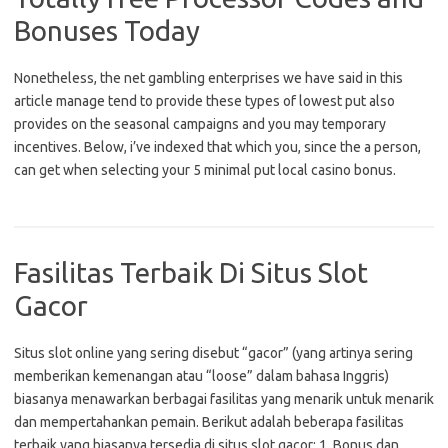
Bonuses Today
Nonetheless, the net gambling enterprises we have said in this
article manage tend to provide these types of lowest put also
provides on the seasonal campaigns and you may temporary
incentives. Below, i’ve indexed that which you, since the a person,
can get when selecting your 5 minimal put local casino bonus.
Fasilitas Terbaik Di Situs Slot
Gacor
Situs slot online yang sering disebut “gacor” (yang artinya sering
memberikan kemenangan atau “loose” dalam bahasa Inggris)
biasanya menawarkan berbagai fasilitas yang menarik untuk menarik
dan mempertahankan pemain. Berikut adalah beberapa fasilitas
terbaik yang biasanya tersedia di situs slot gacor: 1. Bonus dan