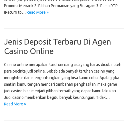
Promosi Menarik 2. Pilihan Permainan yang Beragam 3. Rasio RTP
(Return to…
Read More »
Jenis Deposit Terbaru Di Agen
Casino Online
Casino online merupakan taruhan uang asli yang harus dicoba oleh
para pecinta judi online. Sebab ada banyak taruhan casino yang
menghibur dan menguntungkan yang bisa kamu coba. Apalagi jika
saat ini kamu tengah mencari tambahan penghasilan, maka game
judi casino bisa menjadi pilihan terbaik yang dapat kamu lakukan.
Judi casino memberikan begitu banyak keuntungan. Tidak…
Read More »