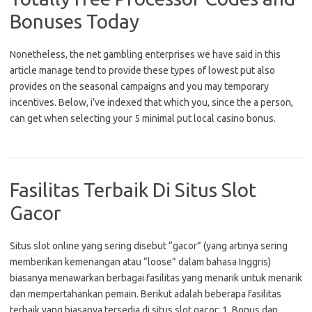
Bonuses Today
Nonetheless, the net gambling enterprises we have said in this
article manage tend to provide these types of lowest put also
provides on the seasonal campaigns and you may temporary
incentives. Below, i’ve indexed that which you, since the a person,
can get when selecting your 5 minimal put local casino bonus.
Fasilitas Terbaik Di Situs Slot
Gacor
Situs slot online yang sering disebut “gacor” (yang artinya sering
memberikan kemenangan atau “loose” dalam bahasa Inggris)
biasanya menawarkan berbagai fasilitas yang menarik untuk menarik
dan mempertahankan pemain. Berikut adalah beberapa fasilitas
terbaik yang biasanya tersedia di situs slot gacor: 1. Bonus dan