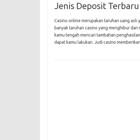
Jenis Deposit Terbaru
Casino online merupakan taruhan uang asli y
banyak taruhan casino yang menghibur dan m
kamu tengah mencari tambahan penghasilan, 
dapat kamu lakukan. Judi casino memberika