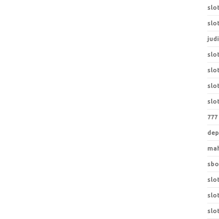
slo
slo
jud
slo
slo
slo
slo
777
dep
mah
sbo
slo
slo
slo