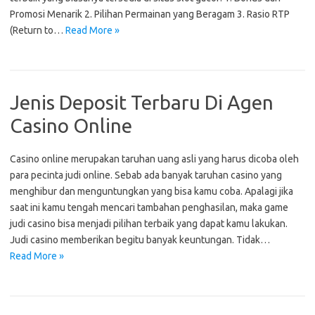
Promosi Menarik 2. Pilihan Permainan yang Beragam 3. Rasio RTP
(Return to…
Read More »
Jenis Deposit Terbaru Di Agen
Casino Online
Casino online merupakan taruhan uang asli yang harus dicoba oleh
para pecinta judi online. Sebab ada banyak taruhan casino yang
menghibur dan menguntungkan yang bisa kamu coba. Apalagi jika
saat ini kamu tengah mencari tambahan penghasilan, maka game
judi casino bisa menjadi pilihan terbaik yang dapat kamu lakukan.
Judi casino memberikan begitu banyak keuntungan. Tidak…
Read More »