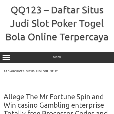
Skip
to
QQ123 – Daftar Situs
content
Judi Slot Poker Togel
Bola Online Terpercaya
Menu
TAG ARCHIVES:
SITUS JUDI ONLINE 47
Allege The Mr Fortune Spin and
Win casino Gambling enterprise
Totally free Processor Codes and