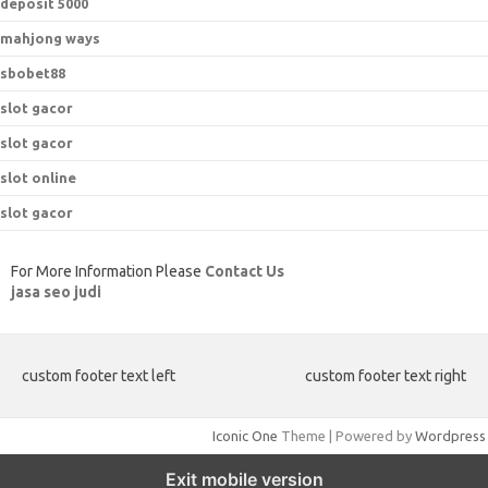
deposit 5000
mahjong ways
sbobet88
slot gacor
slot gacor
slot online
slot gacor
For More Information Please
Contact Us
jasa seo judi
custom footer text left
custom footer text right
Iconic One
Theme | Powered by
Wordpress
Exit mobile version